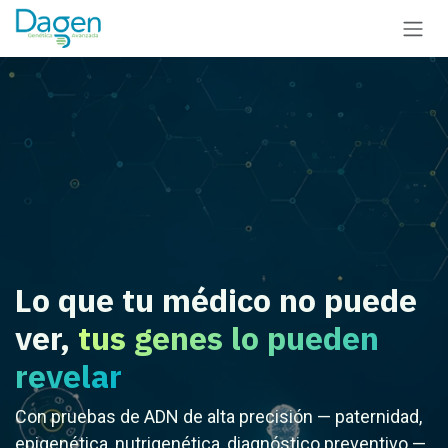
Ir al contenido
Lo que tu médico no puede
ver,
tus genes lo pueden
revelar
Con pruebas de ADN de alta precisión — paternidad,
epigenética, nutrigenética, diagnóstico preventivo —